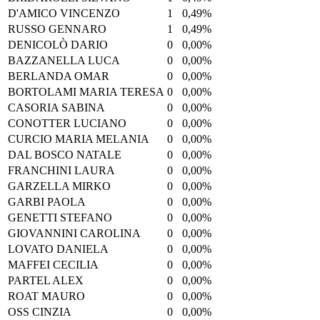
D'AMICO VINCENZO
1
0,49%
RUSSO GENNARO
1
0,49%
DENICOLÒ DARIO
0
0,00%
BAZZANELLA LUCA
0
0,00%
BERLANDA OMAR
0
0,00%
BORTOLAMI MARIA TERESA
0
0,00%
CASORIA SABINA
0
0,00%
CONOTTER LUCIANO
0
0,00%
CURCIO MARIA MELANIA
0
0,00%
DAL BOSCO NATALE
0
0,00%
FRANCHINI LAURA
0
0,00%
GARZELLA MIRKO
0
0,00%
GARBI PAOLA
0
0,00%
GENETTI STEFANO
0
0,00%
GIOVANNINI CAROLINA
0
0,00%
LOVATO DANIELA
0
0,00%
MAFFEI CECILIA
0
0,00%
PARTEL ALEX
0
0,00%
ROAT MAURO
0
0,00%
OSS CINZIA
0
0,00%