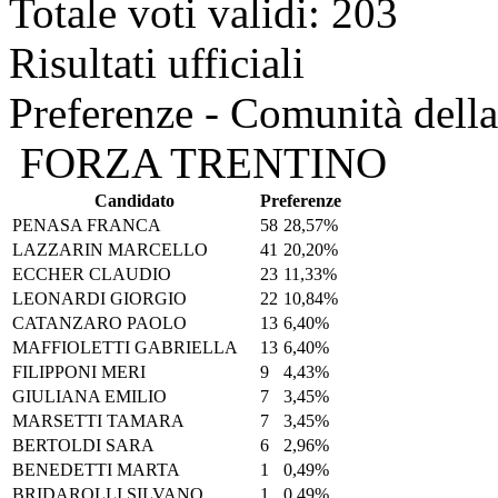
Totale voti validi: 203
Risultati ufficiali
Preferenze - Comunità dell
FORZA TRENTINO
Candidato
Preferenze
PENASA FRANCA
58
28,57%
LAZZARIN MARCELLO
41
20,20%
ECCHER CLAUDIO
23
11,33%
LEONARDI GIORGIO
22
10,84%
CATANZARO PAOLO
13
6,40%
MAFFIOLETTI GABRIELLA
13
6,40%
FILIPPONI MERI
9
4,43%
GIULIANA EMILIO
7
3,45%
MARSETTI TAMARA
7
3,45%
BERTOLDI SARA
6
2,96%
BENEDETTI MARTA
1
0,49%
BRIDAROLLI SILVANO
1
0,49%