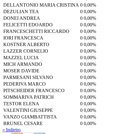
DELLANTONIO MARIA CRISTINA
0
0,00%
DEZULIAN TEA
0
0,00%
DONEI ANDREA
0
0,00%
FELICETTI EDOARDO
0
0,00%
FRANCESCHETTI RICCARDO
0
0,00%
IORI FRANCESCA
0
0,00%
KOSTNER ALBERTO
0
0,00%
LAZZER CORNELIO
0
0,00%
MAZZEL LUCIA
0
0,00%
MICH ARMANDO
0
0,00%
MOSER DAVIDE
0
0,00%
PARMESANI SILVANO
0
0,00%
PEDERIVA MARCO
0
0,00%
PITSCHEIDER FRANCESCO
0
0,00%
SOMMARIVA PATRICH
0
0,00%
TESTOR ELENA
0
0,00%
VALENTINI GIUSEPPE
0
0,00%
VANZO GIAMBATTISTA
0
0,00%
BRUNEL CESARE
0
0,00%
« Indietro