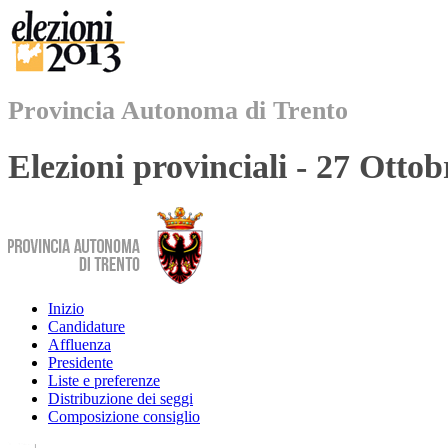
Provincia Autonoma di Trento
Elezioni provinciali - 27 Otto
Inizio
Candidature
Affluenza
Presidente
Liste e preferenze
Distribuzione dei seggi
Composizione consiglio