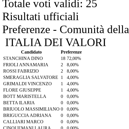
Totale voti validi: 25
Risultati ufficiali
Preferenze - Comunità della
ITALIA DEI VALORI
Candidato
Preferenze
STANCHINA DINO
18
72,00%
FRIOLI ANNAMARIA
2
8,00%
ROSSI FABRIZIO
2
8,00%
SMERAGLIA SALVATORE
1
4,00%
GRIMALDI VINCENZO
1
4,00%
FLORE GIUSEPPE
1
4,00%
BOTT MARISTELLA
0
0,00%
BETTA ILARIA
0
0,00%
BRIUOLO MASSIMILIANO
0
0,00%
BRIGUCCIA ADRIANA
0
0,00%
CALLIARI MARCO
0
0,00%
CINQUEMANI LAURA
0
0,00%