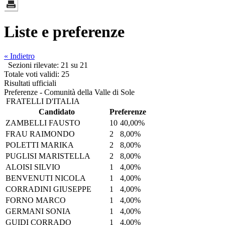
Liste e preferenze
« Indietro
Sezioni rilevate: 21 su 21
Totale voti validi: 25
Risultati ufficiali
Preferenze - Comunità della Valle di Sole
FRATELLI D'ITALIA
Candidato
Preferenze
ZAMBELLI FAUSTO
10
40,00%
FRAU RAIMONDO
2
8,00%
POLETTI MARIKA
2
8,00%
PUGLISI MARISTELLA
2
8,00%
ALOISI SILVIO
1
4,00%
BENVENUTI NICOLA
1
4,00%
CORRADINI GIUSEPPE
1
4,00%
FORNO MARCO
1
4,00%
GERMANI SONIA
1
4,00%
GUIDI CORRADO
1
4,00%