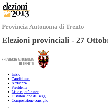
Provincia Autonoma di Trento
Elezioni provinciali - 27 Otto
Inizio
Candidature
Affluenza
Presidente
Liste e preferenze
Distribuzione dei seggi
Composizione consiglio