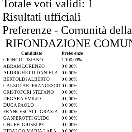
Totale voti validi: 1
Risultati ufficiali
Preferenze - Comunità della
RIFONDAZIONE COMU
Candidato
Preferenze
GIONGO TIZIANO
1
100,00%
ABRAM LORENZO
0
0,00%
ALDRIGHETTI DANIELA
0
0,00%
BERTOLDI ALBERTO
0
0,00%
CALZOLARI FRANCESCO
0
0,00%
CRISTOFORI STEFANO
0
0,00%
DEGARA EMILIO
0
0,00%
DUCA PAOLO
0
0,00%
FRANCESCATTI GRAZIA
0
0,00%
GASPEROTTI GUIDO
0
0,00%
GNUFFI GIUSEPPE
0
0,00%
HIDALGO MARIA LARA
0
0,00%