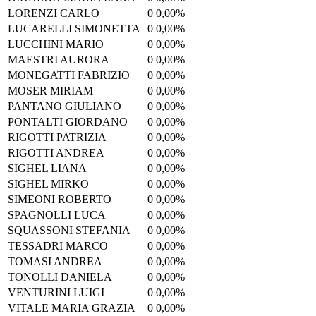
LORENZI CARLO
0
0,00%
LUCARELLI SIMONETTA
0
0,00%
LUCCHINI MARIO
0
0,00%
MAESTRI AURORA
0
0,00%
MONEGATTI FABRIZIO
0
0,00%
MOSER MIRIAM
0
0,00%
PANTANO GIULIANO
0
0,00%
PONTALTI GIORDANO
0
0,00%
RIGOTTI PATRIZIA
0
0,00%
RIGOTTI ANDREA
0
0,00%
SIGHEL LIANA
0
0,00%
SIGHEL MIRKO
0
0,00%
SIMEONI ROBERTO
0
0,00%
SPAGNOLLI LUCA
0
0,00%
SQUASSONI STEFANIA
0
0,00%
TESSADRI MARCO
0
0,00%
TOMASI ANDREA
0
0,00%
TONOLLI DANIELA
0
0,00%
VENTURINI LUIGI
0
0,00%
VITALE MARIA GRAZIA
0
0,00%