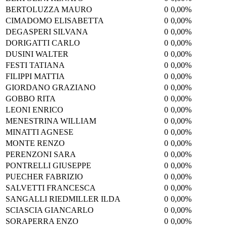
BERTOLUZZA MAURO
0
0,00%
CIMADOMO ELISABETTA
0
0,00%
DEGASPERI SILVANA
0
0,00%
DORIGATTI CARLO
0
0,00%
DUSINI WALTER
0
0,00%
FESTI TATIANA
0
0,00%
FILIPPI MATTIA
0
0,00%
GIORDANO GRAZIANO
0
0,00%
GOBBO RITA
0
0,00%
LEONI ENRICO
0
0,00%
MENESTRINA WILLIAM
0
0,00%
MINATTI AGNESE
0
0,00%
MONTE RENZO
0
0,00%
PERENZONI SARA
0
0,00%
PONTRELLI GIUSEPPE
0
0,00%
PUECHER FABRIZIO
0
0,00%
SALVETTI FRANCESCA
0
0,00%
SANGALLI RIEDMILLER ILDA
0
0,00%
SCIASCIA GIANCARLO
0
0,00%
SORAPERRA ENZO
0
0,00%