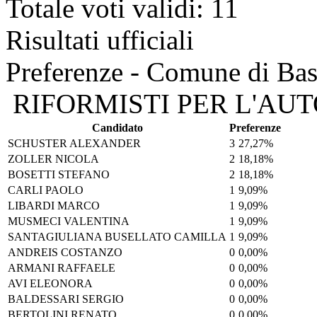
Totale voti validi: 11
Risultati ufficiali
Preferenze - Comune di Bas
RIFORMISTI PER L'AU
Candidato
Preferenze
SCHUSTER ALEXANDER
3
27,27%
ZOLLER NICOLA
2
18,18%
BOSETTI STEFANO
2
18,18%
CARLI PAOLO
1
9,09%
LIBARDI MARCO
1
9,09%
MUSMECI VALENTINA
1
9,09%
SANTAGIULIANA BUSELLATO CAMILLA
1
9,09%
ANDREIS COSTANZO
0
0,00%
ARMANI RAFFAELE
0
0,00%
AVI ELEONORA
0
0,00%
BALDESSARI SERGIO
0
0,00%
BERTOLINI RENATO
0
0,00%