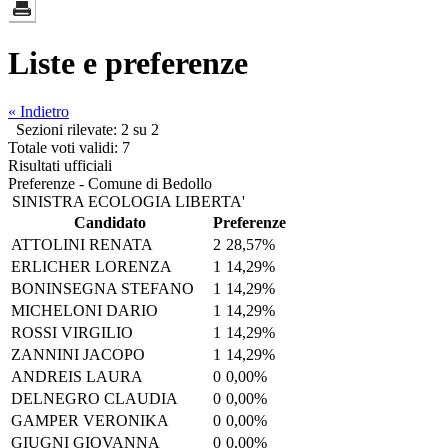
Liste e preferenze
« Indietro
Sezioni rilevate: 2 su 2
Totale voti validi: 7
Risultati ufficiali
Preferenze - Comune di Bedollo
SINISTRA ECOLOGIA LIBERTA'
Candidato
Preferenze
ATTOLINI RENATA
2
28,57%
ERLICHER LORENZA
1
14,29%
BONINSEGNA STEFANO
1
14,29%
MICHELONI DARIO
1
14,29%
ROSSI VIRGILIO
1
14,29%
ZANNINI JACOPO
1
14,29%
ANDREIS LAURA
0
0,00%
DELNEGRO CLAUDIA
0
0,00%
GAMPER VERONIKA
0
0,00%
GIUGNI GIOVANNA
0
0,00%