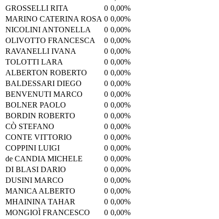
GROSSELLI RITA
0
0,00%
MARINO CATERINA ROSA
0
0,00%
NICOLINI ANTONELLA
0
0,00%
OLIVOTTO FRANCESCA
0
0,00%
RAVANELLI IVANA
0
0,00%
TOLOTTI LARA
0
0,00%
ALBERTON ROBERTO
0
0,00%
BALDESSARI DIEGO
0
0,00%
BENVENUTI MARCO
0
0,00%
BOLNER PAOLO
0
0,00%
BORDIN ROBERTO
0
0,00%
CÒ STEFANO
0
0,00%
CONTE VITTORIO
0
0,00%
COPPINI LUIGI
0
0,00%
de CANDIA MICHELE
0
0,00%
DI BLASI DARIO
0
0,00%
DUSINI MARCO
0
0,00%
MANICA ALBERTO
0
0,00%
MHAININA TAHAR
0
0,00%
MONGIOÌ FRANCESCO
0
0,00%