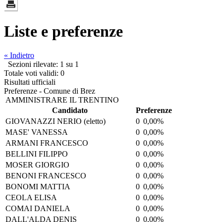
Liste e preferenze
« Indietro
Sezioni rilevate: 1 su 1
Totale voti validi: 0
Risultati ufficiali
Preferenze - Comune di Brez
AMMINISTRARE IL TRENTINO
Candidato
Preferenze
GIOVANAZZI NERIO
(eletto)
0
0,00%
MASE' VANESSA
0
0,00%
ARMANI FRANCESCO
0
0,00%
BELLINI FILIPPO
0
0,00%
MOSER GIORGIO
0
0,00%
BENONI FRANCESCO
0
0,00%
BONOMI MATTIA
0
0,00%
CEOLA ELISA
0
0,00%
COMAI DANIELA
0
0,00%
DALL'ALDA DENIS
0
0,00%