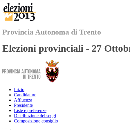
Provincia Autonoma di Trento
Elezioni provinciali - 27 Otto
Inizio
Candidature
Affluenza
Presidente
Liste e preferenze
Distribuzione dei seggi
Composizione consiglio