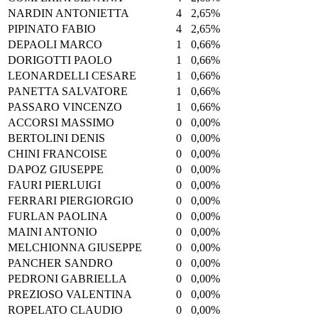
NARDIN ANTONIETTA
4
2,65%
PIPINATO FABIO
4
2,65%
DEPAOLI MARCO
1
0,66%
DORIGOTTI PAOLO
1
0,66%
LEONARDELLI CESARE
1
0,66%
PANETTA SALVATORE
1
0,66%
PASSARO VINCENZO
1
0,66%
ACCORSI MASSIMO
0
0,00%
BERTOLINI DENIS
0
0,00%
CHINI FRANCOISE
0
0,00%
DAPOZ GIUSEPPE
0
0,00%
FAURI PIERLUIGI
0
0,00%
FERRARI PIERGIORGIO
0
0,00%
FURLAN PAOLINA
0
0,00%
MAINI ANTONIO
0
0,00%
MELCHIONNA GIUSEPPE
0
0,00%
PANCHER SANDRO
0
0,00%
PEDRONI GABRIELLA
0
0,00%
PREZIOSO VALENTINA
0
0,00%
ROPELATO CLAUDIO
0
0,00%