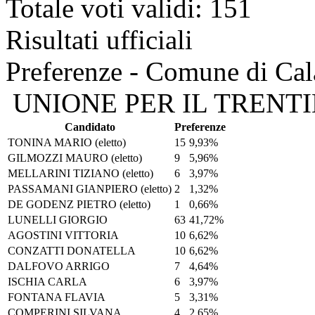
Totale voti validi: 151
Risultati ufficiali
Preferenze - Comune di Ca
UNIONE PER IL TRENT
Candidato
Preferenze
TONINA MARIO
(eletto)
15
9,93%
GILMOZZI MAURO
(eletto)
9
5,96%
MELLARINI TIZIANO
(eletto)
6
3,97%
PASSAMANI GIANPIERO
(eletto)
2
1,32%
DE GODENZ PIETRO
(eletto)
1
0,66%
LUNELLI GIORGIO
63
41,72%
AGOSTINI VITTORIA
10
6,62%
CONZATTI DONATELLA
10
6,62%
DALFOVO ARRIGO
7
4,64%
ISCHIA CARLA
6
3,97%
FONTANA FLAVIA
5
3,31%
COMPERINI SILVANA
4
2,65%