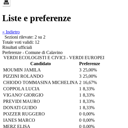
Liste e preferenze
« Indietro
Sezioni rilevate: 2 su 2
Totale voti validi: 12
Risultati ufficiali
Preferenze - Comune di Calavino
VERDI ECOLOGISTI E CIVICI - VERDI EUROPEI
Candidato
Preferenze
MOUMIN JAMILA
3
25,00%
PIZZINI ROLANDO
3
25,00%
CHIODO TOMMASINA MICHELINA
2
16,67%
COPPOLA LUCIA
1
8,33%
VIGANO' GIORGIO
1
8,33%
PREVIDI MAURO
1
8,33%
DONATI GUIDO
1
8,33%
POZZER RUGGERO
0
0,00%
IANES MARCO
0
0,00%
MERZ ELISA
0
0,00%