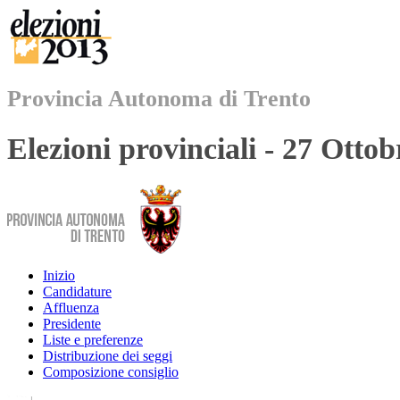
Provincia Autonoma di Trento
Elezioni provinciali - 27 Otto
Inizio
Candidature
Affluenza
Presidente
Liste e preferenze
Distribuzione dei seggi
Composizione consiglio