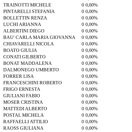
TRAINOTTI MICHELE
0
0,00%
PINTARELLI STEFANIA
0
0,00%
BOLLETTIN RENZA
0
0,00%
LUCHI ARIANNA
0
0,00%
ALBERTINI DIEGO
0
0,00%
BAU' CARLA MARIA GIOVANNA
0
0,00%
CHIAVARELLI NICOLA
0
0,00%
BOATO GIULIA
0
0,00%
CONATI GILBERTO
0
0,00%
BONAT MADDALENA
0
0,00%
DALMONEGO UMBERTO
0
0,00%
FORRER LISA
0
0,00%
FRANCESCHINI ROBERTO
0
0,00%
FRIGO ERNESTA
0
0,00%
GIULIANI FABIO
0
0,00%
MOSER CRISTINA
0
0,00%
MATTEDI ALBERTO
0
0,00%
POSTAL MICHELA
0
0,00%
RAFFAELLI ATTILIO
0
0,00%
RAOSS GIULIANA
0
0,00%