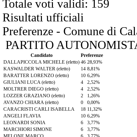
Totale voti validi: 159
Risultati ufficiali
Preferenze - Comune di Ca
PARTITO AUTONOMISTA
Candidato
Preferenze
DALLAPICCOLA MICHELE
(eletto)
46
28,93%
KASWALDER WALTER
(eletto)
14
8,81%
BARATTER LORENZO
(eletto)
10
6,29%
GIULIANI LUCA
(eletto)
4
2,52%
MOLTRER DIEGO
(eletto)
4
2,52%
LOZZER GRAZIANO
(eletto)
2
1,26%
AVANZO CHIARA
(eletto)
0
0,00%
CARACRISTI CARLI ISABELLA
18
11,32%
ANGELI FLAVIA
10
6,29%
LEONARDI SONIA
6
3,77%
MARCHIORI SIMONE
6
3,77%
MELONE MARCO
6
3,77%