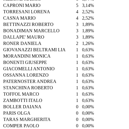
CAPRONI MARIO
5
3,14%
TORRESANI LORENA
4
2,52%
CASNA MARIO
4
2,52%
BETTINAZZI ROBERTO
3
1,89%
BONADIMAN MARCELLO
3
1,89%
DALLAPE' MAURO
3
1,89%
RONER DANIELA
2
1,26%
GIOVANAZZI BELTRAMI LIA
1
0,63%
MORANDINI MONICA
1
0,63%
BONENTI GIUSEPPE
1
0,63%
GIACOMELLI ANTONIO
1
0,63%
OSSANNA LORENZO
1
0,63%
PATERNOSTER ANDREA
1
0,63%
STANCHINA ROBERTO
1
0,63%
TOFFOL MARCO
1
0,63%
ZAMBOTTI ITALO
1
0,63%
BOLLER DAIANA
0
0,00%
PARIS OLGA
0
0,00%
TARAS MARGHERITA
0
0,00%
COMPER PAOLO
0
0,00%