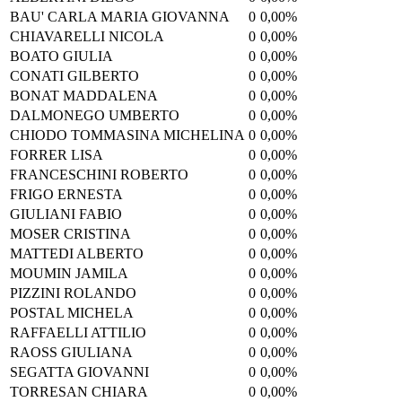
BAU' CARLA MARIA GIOVANNA
0
0,00%
CHIAVARELLI NICOLA
0
0,00%
BOATO GIULIA
0
0,00%
CONATI GILBERTO
0
0,00%
BONAT MADDALENA
0
0,00%
DALMONEGO UMBERTO
0
0,00%
CHIODO TOMMASINA MICHELINA
0
0,00%
FORRER LISA
0
0,00%
FRANCESCHINI ROBERTO
0
0,00%
FRIGO ERNESTA
0
0,00%
GIULIANI FABIO
0
0,00%
MOSER CRISTINA
0
0,00%
MATTEDI ALBERTO
0
0,00%
MOUMIN JAMILA
0
0,00%
PIZZINI ROLANDO
0
0,00%
POSTAL MICHELA
0
0,00%
RAFFAELLI ATTILIO
0
0,00%
RAOSS GIULIANA
0
0,00%
SEGATTA GIOVANNI
0
0,00%
TORRESAN CHIARA
0
0,00%