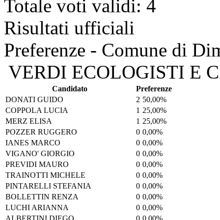
Totale voti validi: 4
Risultati ufficiali
Preferenze - Comune di Di
VERDI ECOLOGISTI E CI
Candidato
Preferenze
DONATI GUIDO
2
50,00%
COPPOLA LUCIA
1
25,00%
MERZ ELISA
1
25,00%
POZZER RUGGERO
0
0,00%
IANES MARCO
0
0,00%
VIGANO' GIORGIO
0
0,00%
PREVIDI MAURO
0
0,00%
TRAINOTTI MICHELE
0
0,00%
PINTARELLI STEFANIA
0
0,00%
BOLLETTIN RENZA
0
0,00%
LUCHI ARIANNA
0
0,00%
ALBERTINI DIEGO
0
0,00%