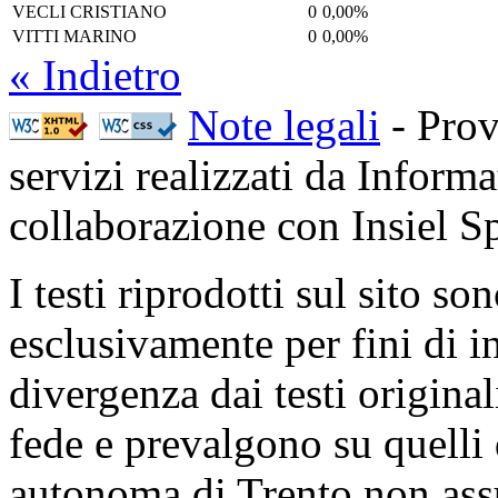
VECLI CRISTIANO
0
0,00%
VITTI MARINO
0
0,00%
« Indietro
Note legali
- Prov
servizi realizzati da Inform
collaborazione con Insiel 
I testi riprodotti sul sito so
esclusivamente per fini di i
divergenza dai testi origina
fede e prevalgono su quelli 
autonoma di Trento non ass