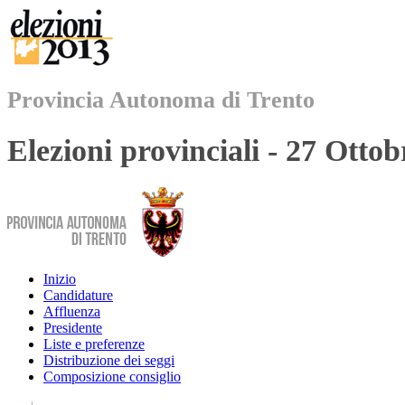
Provincia Autonoma di Trento
Elezioni provinciali - 27 Otto
Inizio
Candidature
Affluenza
Presidente
Liste e preferenze
Distribuzione dei seggi
Composizione consiglio