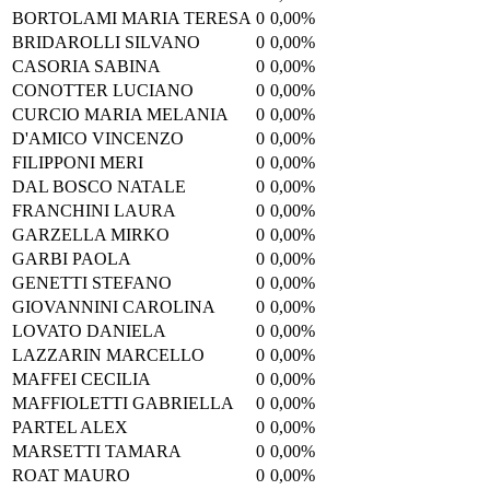
BORTOLAMI MARIA TERESA
0
0,00%
BRIDAROLLI SILVANO
0
0,00%
CASORIA SABINA
0
0,00%
CONOTTER LUCIANO
0
0,00%
CURCIO MARIA MELANIA
0
0,00%
D'AMICO VINCENZO
0
0,00%
FILIPPONI MERI
0
0,00%
DAL BOSCO NATALE
0
0,00%
FRANCHINI LAURA
0
0,00%
GARZELLA MIRKO
0
0,00%
GARBI PAOLA
0
0,00%
GENETTI STEFANO
0
0,00%
GIOVANNINI CAROLINA
0
0,00%
LOVATO DANIELA
0
0,00%
LAZZARIN MARCELLO
0
0,00%
MAFFEI CECILIA
0
0,00%
MAFFIOLETTI GABRIELLA
0
0,00%
PARTEL ALEX
0
0,00%
MARSETTI TAMARA
0
0,00%
ROAT MAURO
0
0,00%