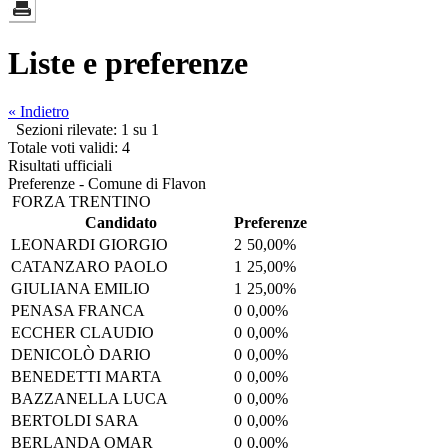
Liste e preferenze
« Indietro
Sezioni rilevate: 1 su 1
Totale voti validi: 4
Risultati ufficiali
Preferenze - Comune di Flavon
FORZA TRENTINO
Candidato
Preferenze
LEONARDI GIORGIO
2
50,00%
CATANZARO PAOLO
1
25,00%
GIULIANA EMILIO
1
25,00%
PENASA FRANCA
0
0,00%
ECCHER CLAUDIO
0
0,00%
DENICOLÒ DARIO
0
0,00%
BENEDETTI MARTA
0
0,00%
BAZZANELLA LUCA
0
0,00%
BERTOLDI SARA
0
0,00%
BERLANDA OMAR
0
0,00%