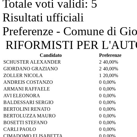
Totale voti validi: 5
Risultati ufficiali
Preferenze - Comune di Gi
RIFORMISTI PER L'AU
Candidato
Preferenze
SCHUSTER ALEXANDER
2
40,00%
GIORDANO GRAZIANO
2
40,00%
ZOLLER NICOLA
1
20,00%
ANDREIS COSTANZO
0
0,00%
ARMANI RAFFAELE
0
0,00%
AVI ELEONORA
0
0,00%
BALDESSARI SERGIO
0
0,00%
BERTOLINI RENATO
0
0,00%
BERTOLUZZA MAURO
0
0,00%
BOSETTI STEFANO
0
0,00%
CARLI PAOLO
0
0,00%
CIMADOMO ELISABETTA
0
0,00%