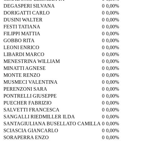
DEGASPERI SILVANA
0
0,00%
DORIGATTI CARLO
0
0,00%
DUSINI WALTER
0
0,00%
FESTI TATIANA
0
0,00%
FILIPPI MATTIA
0
0,00%
GOBBO RITA
0
0,00%
LEONI ENRICO
0
0,00%
LIBARDI MARCO
0
0,00%
MENESTRINA WILLIAM
0
0,00%
MINATTI AGNESE
0
0,00%
MONTE RENZO
0
0,00%
MUSMECI VALENTINA
0
0,00%
PERENZONI SARA
0
0,00%
PONTRELLI GIUSEPPE
0
0,00%
PUECHER FABRIZIO
0
0,00%
SALVETTI FRANCESCA
0
0,00%
SANGALLI RIEDMILLER ILDA
0
0,00%
SANTAGIULIANA BUSELLATO CAMILLA
0
0,00%
SCIASCIA GIANCARLO
0
0,00%
SORAPERRA ENZO
0
0,00%