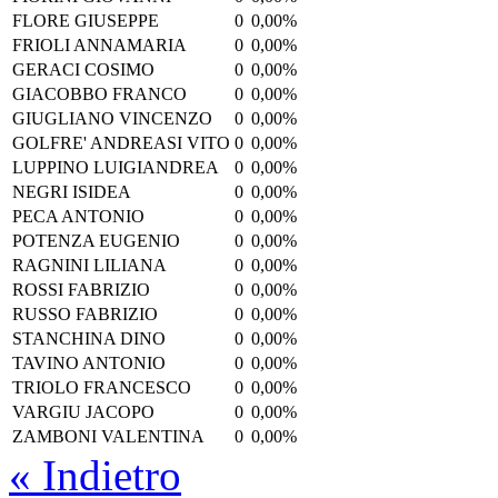
FLORE GIUSEPPE
0
0,00%
FRIOLI ANNAMARIA
0
0,00%
GERACI COSIMO
0
0,00%
GIACOBBO FRANCO
0
0,00%
GIUGLIANO VINCENZO
0
0,00%
GOLFRE' ANDREASI VITO
0
0,00%
LUPPINO LUIGIANDREA
0
0,00%
NEGRI ISIDEA
0
0,00%
PECA ANTONIO
0
0,00%
POTENZA EUGENIO
0
0,00%
RAGNINI LILIANA
0
0,00%
ROSSI FABRIZIO
0
0,00%
RUSSO FABRIZIO
0
0,00%
STANCHINA DINO
0
0,00%
TAVINO ANTONIO
0
0,00%
TRIOLO FRANCESCO
0
0,00%
VARGIU JACOPO
0
0,00%
ZAMBONI VALENTINA
0
0,00%
« Indietro