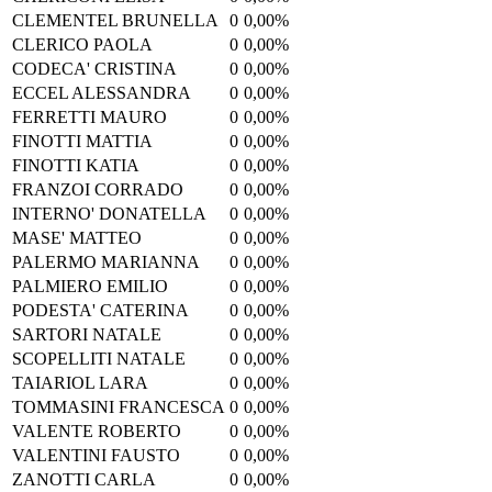
CLEMENTEL BRUNELLA
0
0,00%
CLERICO PAOLA
0
0,00%
CODECA' CRISTINA
0
0,00%
ECCEL ALESSANDRA
0
0,00%
FERRETTI MAURO
0
0,00%
FINOTTI MATTIA
0
0,00%
FINOTTI KATIA
0
0,00%
FRANZOI CORRADO
0
0,00%
INTERNO' DONATELLA
0
0,00%
MASE' MATTEO
0
0,00%
PALERMO MARIANNA
0
0,00%
PALMIERO EMILIO
0
0,00%
PODESTA' CATERINA
0
0,00%
SARTORI NATALE
0
0,00%
SCOPELLITI NATALE
0
0,00%
TAIARIOL LARA
0
0,00%
TOMMASINI FRANCESCA
0
0,00%
VALENTE ROBERTO
0
0,00%
VALENTINI FAUSTO
0
0,00%
ZANOTTI CARLA
0
0,00%