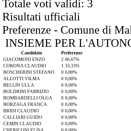
Totale voti validi: 3
Risultati ufficiali
Preferenze - Comune di Ma
INSIEME PER L'AUTON
Candidato
Preferenze
GIACOMONI ENZO
2
66,67%
CORONA CLAUDIO
1
33,33%
BOSCHERINI STEFANO
0
0,00%
ALLOTTI VILMA
0
0,00%
BELLIN ULLA
0
0,00%
BOLDRINI FABRIZIO
0
0,00%
BOMBARDELLI OLGA
0
0,00%
BORZAGA FRANCA
0
0,00%
BRIDI CLAUDIO
0
0,00%
CALLIARI GUIDO
0
0,00%
CEMIN CLAUDIO
0
0,00%
CHERICONI ELISA
0
0,00%