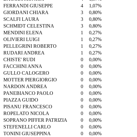
FERRANDI GIUSEPPE
4
1,07%
GIORDANI CHIARA
3
0,80%
SCALFI LAURA
3
0,80%
SCHMIDT CELESTINA
3
0,80%
MENDINI ELENA
1
0,27%
OLIVIERI LUIGI
1
0,27%
PELLEGRINI ROBERTO
1
0,27%
RUDARI ANDREA
1
0,27%
CHISTE' RUDI
0
0,00%
FACCHINI ANNA
0
0,00%
GULLO CALOGERO
0
0,00%
MOTTER PIERGIORGIO
0
0,00%
NARDON ANDREA
0
0,00%
PANEBIANCO PAOLO
0
0,00%
PIAZZA GUIDO
0
0,00%
PISANU FRANCESCO
0
0,00%
ROPELATO NICOLA
0
0,00%
SOPRANO PIFFER PATRIZIA
0
0,00%
STEFENELLI CARLO
0
0,00%
TONINI GIUSEPPINA
0
0,00%