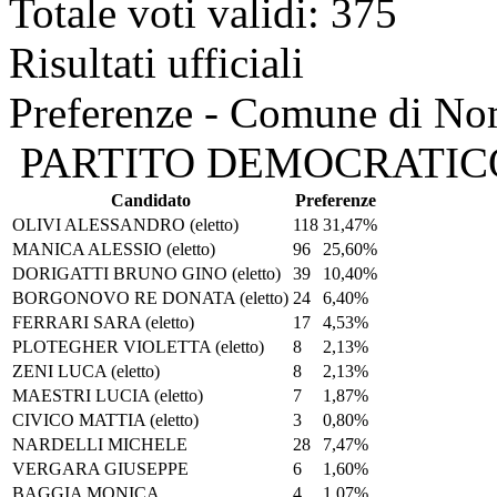
Totale voti validi: 375
Risultati ufficiali
Preferenze - Comune di No
PARTITO DEMOCRATIC
Candidato
Preferenze
OLIVI ALESSANDRO
(eletto)
118
31,47%
MANICA ALESSIO
(eletto)
96
25,60%
DORIGATTI BRUNO GINO
(eletto)
39
10,40%
BORGONOVO RE DONATA
(eletto)
24
6,40%
FERRARI SARA
(eletto)
17
4,53%
PLOTEGHER VIOLETTA
(eletto)
8
2,13%
ZENI LUCA
(eletto)
8
2,13%
MAESTRI LUCIA
(eletto)
7
1,87%
CIVICO MATTIA
(eletto)
3
0,80%
NARDELLI MICHELE
28
7,47%
VERGARA GIUSEPPE
6
1,60%
BAGGIA MONICA
4
1,07%