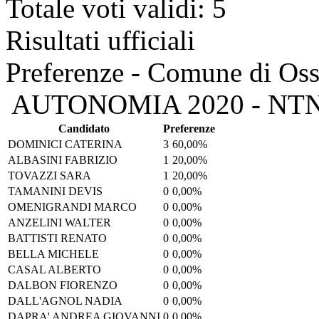
Totale voti validi: 5
Risultati ufficiali
Preferenze - Comune di Os
AUTONOMIA 2020 - NT
Candidato
Preferenze
DOMINICI CATERINA
3
60,00%
ALBASINI FABRIZIO
1
20,00%
TOVAZZI SARA
1
20,00%
TAMANINI DEVIS
0
0,00%
OMENIGRANDI MARCO
0
0,00%
ANZELINI WALTER
0
0,00%
BATTISTI RENATO
0
0,00%
BELLA MICHELE
0
0,00%
CASAL ALBERTO
0
0,00%
DALBON FIORENZO
0
0,00%
DALL'AGNOL NADIA
0
0,00%
DAPRA' ANDREA GIOVANNI
0
0,00%