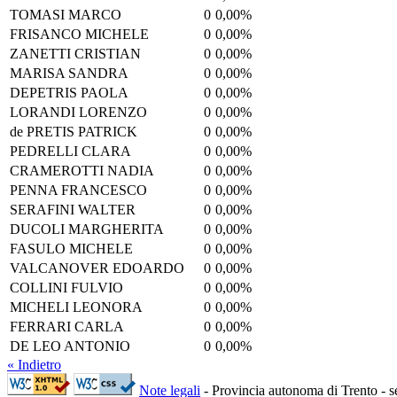
TOMASI MARCO
0
0,00%
FRISANCO MICHELE
0
0,00%
ZANETTI CRISTIAN
0
0,00%
MARISA SANDRA
0
0,00%
DEPETRIS PAOLA
0
0,00%
LORANDI LORENZO
0
0,00%
de PRETIS PATRICK
0
0,00%
PEDRELLI CLARA
0
0,00%
CRAMEROTTI NADIA
0
0,00%
PENNA FRANCESCO
0
0,00%
SERAFINI WALTER
0
0,00%
DUCOLI MARGHERITA
0
0,00%
FASULO MICHELE
0
0,00%
VALCANOVER EDOARDO
0
0,00%
COLLINI FULVIO
0
0,00%
MICHELI LEONORA
0
0,00%
FERRARI CARLA
0
0,00%
DE LEO ANTONIO
0
0,00%
« Indietro
Note legali
- Provincia autonoma di Trento - se