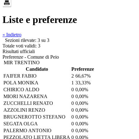
Liste e preferenze
« Indietro
Sezioni rilevate: 3 su 3
Totale voti validi: 3
Risultati ufficiali
Preferenze - Comune di Peio
MIR TRENTINO
Candidato
Preferenze
FAIFER FABIO
2
66,67%
POLA MONIKA
1
33,33%
CHIRICO ALDO
0
0,00%
MIORI NAZARENA
0
0,00%
ZUCCHELLI RENATO
0
0,00%
AZZOLINI RENZO
0
0,00%
BRUGNEROTTO STEFANO
0
0,00%
SEGATA OLGA
0
0,00%
PALERMO ANTONIO
0
0,00%
PEZZOLATO LIETTA LIBERA
0
0,00%