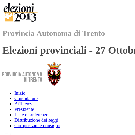
Provincia Autonoma di Trento
Elezioni provinciali - 27 Otto
Inizio
Candidature
Affluenza
Presidente
Liste e preferenze
Distribuzione dei seggi
Composizione consiglio