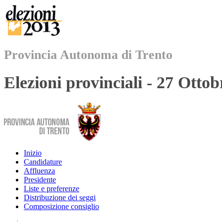
Provincia Autonoma di Trento
Elezioni provinciali - 27 Otto
Inizio
Candidature
Affluenza
Presidente
Liste e preferenze
Distribuzione dei seggi
Composizione consiglio