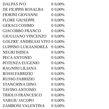
DALPAS IVO
0
0,00%
DE FILIPPIS ROSALBA
0
0,00%
FIORINI GIOVANNI
0
0,00%
FLORE GIUSEPPE
0
0,00%
GERACI COSIMO
0
0,00%
GIACOBBO FRANCO
0
0,00%
GIUGLIANO VINCENZO
0
0,00%
GOLFRE' ANDREASI VITO
0
0,00%
LUPPINO LUIGIANDREA
0
0,00%
NEGRI ISIDEA
0
0,00%
PECA ANTONIO
0
0,00%
POTENZA EUGENIO
0
0,00%
RAGNINI LILIANA
0
0,00%
ROSSI FABRIZIO
0
0,00%
RUSSO FABRIZIO
0
0,00%
STANCHINA DINO
0
0,00%
TAVINO ANTONIO
0
0,00%
TRIOLO FRANCESCO
0
0,00%
VARGIU JACOPO
0
0,00%
ZAMBONI VALENTINA
0
0,00%