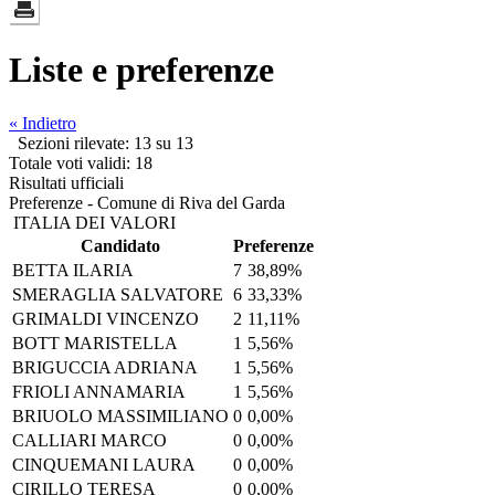
Liste e preferenze
« Indietro
Sezioni rilevate: 13 su 13
Totale voti validi: 18
Risultati ufficiali
Preferenze - Comune di Riva del Garda
ITALIA DEI VALORI
Candidato
Preferenze
BETTA ILARIA
7
38,89%
SMERAGLIA SALVATORE
6
33,33%
GRIMALDI VINCENZO
2
11,11%
BOTT MARISTELLA
1
5,56%
BRIGUCCIA ADRIANA
1
5,56%
FRIOLI ANNAMARIA
1
5,56%
BRIUOLO MASSIMILIANO
0
0,00%
CALLIARI MARCO
0
0,00%
CINQUEMANI LAURA
0
0,00%
CIRILLO TERESA
0
0,00%