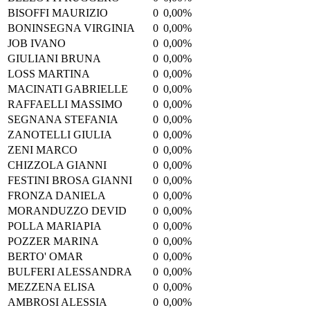
BISOFFI MAURIZIO
0
0,00%
BONINSEGNA VIRGINIA
0
0,00%
JOB IVANO
0
0,00%
GIULIANI BRUNA
0
0,00%
LOSS MARTINA
0
0,00%
MACINATI GABRIELLE
0
0,00%
RAFFAELLI MASSIMO
0
0,00%
SEGNANA STEFANIA
0
0,00%
ZANOTELLI GIULIA
0
0,00%
ZENI MARCO
0
0,00%
CHIZZOLA GIANNI
0
0,00%
FESTINI BROSA GIANNI
0
0,00%
FRONZA DANIELA
0
0,00%
MORANDUZZO DEVID
0
0,00%
POLLA MARIAPIA
0
0,00%
POZZER MARINA
0
0,00%
BERTO' OMAR
0
0,00%
BULFERI ALESSANDRA
0
0,00%
MEZZENA ELISA
0
0,00%
AMBROSI ALESSIA
0
0,00%