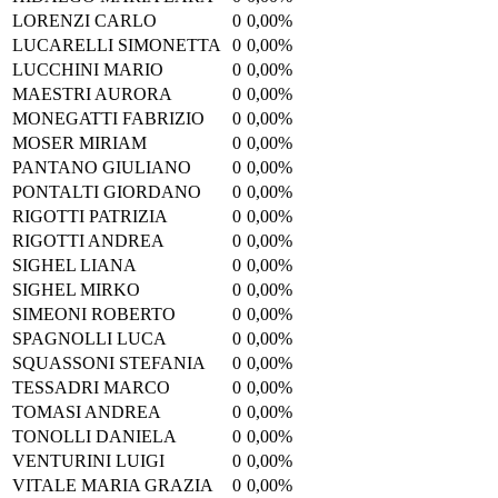
LORENZI CARLO
0
0,00%
LUCARELLI SIMONETTA
0
0,00%
LUCCHINI MARIO
0
0,00%
MAESTRI AURORA
0
0,00%
MONEGATTI FABRIZIO
0
0,00%
MOSER MIRIAM
0
0,00%
PANTANO GIULIANO
0
0,00%
PONTALTI GIORDANO
0
0,00%
RIGOTTI PATRIZIA
0
0,00%
RIGOTTI ANDREA
0
0,00%
SIGHEL LIANA
0
0,00%
SIGHEL MIRKO
0
0,00%
SIMEONI ROBERTO
0
0,00%
SPAGNOLLI LUCA
0
0,00%
SQUASSONI STEFANIA
0
0,00%
TESSADRI MARCO
0
0,00%
TOMASI ANDREA
0
0,00%
TONOLLI DANIELA
0
0,00%
VENTURINI LUIGI
0
0,00%
VITALE MARIA GRAZIA
0
0,00%