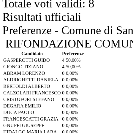
Totale voti validi: 8
Risultati ufficiali
Preferenze - Comune di San
RIFONDAZIONE COMU
Candidato
Preferenze
GASPEROTTI GUIDO
4
50,00%
GIONGO TIZIANO
4
50,00%
ABRAM LORENZO
0
0,00%
ALDRIGHETTI DANIELA
0
0,00%
BERTOLDI ALBERTO
0
0,00%
CALZOLARI FRANCESCO
0
0,00%
CRISTOFORI STEFANO
0
0,00%
DEGARA EMILIO
0
0,00%
DUCA PAOLO
0
0,00%
FRANCESCATTI GRAZIA
0
0,00%
GNUFFI GIUSEPPE
0
0,00%
HIDALGO MARIA LARA
0
0,00%