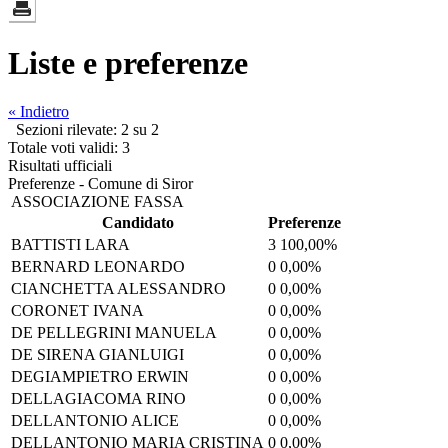
Liste e preferenze
« Indietro
Sezioni rilevate: 2 su 2
Totale voti validi: 3
Risultati ufficiali
Preferenze - Comune di Siror
ASSOCIAZIONE FASSA
Candidato
Preferenze
BATTISTI LARA
3
100,00%
BERNARD LEONARDO
0
0,00%
CIANCHETTA ALESSANDRO
0
0,00%
CORONET IVANA
0
0,00%
DE PELLEGRINI MANUELA
0
0,00%
DE SIRENA GIANLUIGI
0
0,00%
DEGIAMPIETRO ERWIN
0
0,00%
DELLAGIACOMA RINO
0
0,00%
DELLANTONIO ALICE
0
0,00%
DELLANTONIO MARIA CRISTINA
0
0,00%