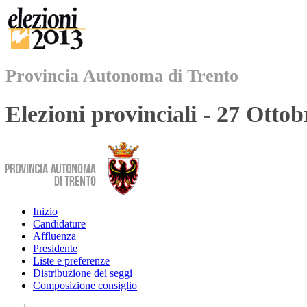
Provincia Autonoma di Trento
Elezioni provinciali - 27 Otto
Inizio
Candidature
Affluenza
Presidente
Liste e preferenze
Distribuzione dei seggi
Composizione consiglio