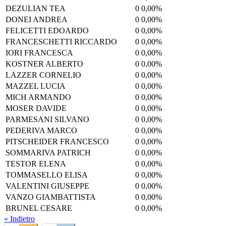
DEZULIAN TEA
0
0,00%
DONEI ANDREA
0
0,00%
FELICETTI EDOARDO
0
0,00%
FRANCESCHETTI RICCARDO
0
0,00%
IORI FRANCESCA
0
0,00%
KOSTNER ALBERTO
0
0,00%
LAZZER CORNELIO
0
0,00%
MAZZEL LUCIA
0
0,00%
MICH ARMANDO
0
0,00%
MOSER DAVIDE
0
0,00%
PARMESANI SILVANO
0
0,00%
PEDERIVA MARCO
0
0,00%
PITSCHEIDER FRANCESCO
0
0,00%
SOMMARIVA PATRICH
0
0,00%
TESTOR ELENA
0
0,00%
TOMMASELLO ELISA
0
0,00%
VALENTINI GIUSEPPE
0
0,00%
VANZO GIAMBATTISTA
0
0,00%
BRUNEL CESARE
0
0,00%
« Indietro