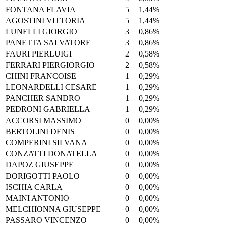
FONTANA FLAVIA
5
1,44%
AGOSTINI VITTORIA
5
1,44%
LUNELLI GIORGIO
3
0,86%
PANETTA SALVATORE
3
0,86%
FAURI PIERLUIGI
2
0,58%
FERRARI PIERGIORGIO
2
0,58%
CHINI FRANCOISE
1
0,29%
LEONARDELLI CESARE
1
0,29%
PANCHER SANDRO
1
0,29%
PEDRONI GABRIELLA
1
0,29%
ACCORSI MASSIMO
0
0,00%
BERTOLINI DENIS
0
0,00%
COMPERINI SILVANA
0
0,00%
CONZATTI DONATELLA
0
0,00%
DAPOZ GIUSEPPE
0
0,00%
DORIGOTTI PAOLO
0
0,00%
ISCHIA CARLA
0
0,00%
MAINI ANTONIO
0
0,00%
MELCHIONNA GIUSEPPE
0
0,00%
PASSARO VINCENZO
0
0,00%