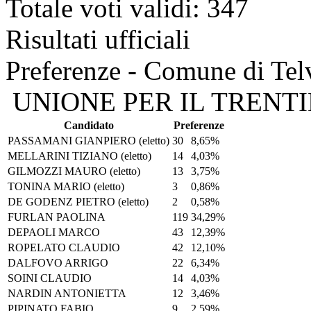
Totale voti validi: 347
Risultati ufficiali
Preferenze - Comune di Tel
UNIONE PER IL TRENT
Candidato
Preferenze
PASSAMANI GIANPIERO
(eletto)
30
8,65%
MELLARINI TIZIANO
(eletto)
14
4,03%
GILMOZZI MAURO
(eletto)
13
3,75%
TONINA MARIO
(eletto)
3
0,86%
DE GODENZ PIETRO
(eletto)
2
0,58%
FURLAN PAOLINA
119
34,29%
DEPAOLI MARCO
43
12,39%
ROPELATO CLAUDIO
42
12,10%
DALFOVO ARRIGO
22
6,34%
SOINI CLAUDIO
14
4,03%
NARDIN ANTONIETTA
12
3,46%
PIPINATO FABIO
9
2,59%