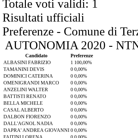
Totale voti validi: 1
Risultati ufficiali
Preferenze - Comune di Ter
AUTONOMIA 2020 - NT
Candidato
Preferenze
ALBASINI FABRIZIO
1
100,00%
TAMANINI DEVIS
0
0,00%
DOMINICI CATERINA
0
0,00%
OMENIGRANDI MARCO
0
0,00%
ANZELINI WALTER
0
0,00%
BATTISTI RENATO
0
0,00%
BELLA MICHELE
0
0,00%
CASAL ALBERTO
0
0,00%
DALBON FIORENZO
0
0,00%
DALL'AGNOL NADIA
0
0,00%
DAPRA' ANDREA GIOVANNI
0
0,00%
FAITINI LORENA
0
0,00%