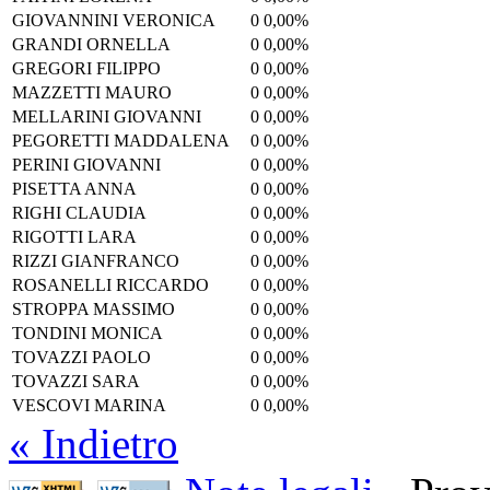
GIOVANNINI VERONICA
0
0,00%
GRANDI ORNELLA
0
0,00%
GREGORI FILIPPO
0
0,00%
MAZZETTI MAURO
0
0,00%
MELLARINI GIOVANNI
0
0,00%
PEGORETTI MADDALENA
0
0,00%
PERINI GIOVANNI
0
0,00%
PISETTA ANNA
0
0,00%
RIGHI CLAUDIA
0
0,00%
RIGOTTI LARA
0
0,00%
RIZZI GIANFRANCO
0
0,00%
ROSANELLI RICCARDO
0
0,00%
STROPPA MASSIMO
0
0,00%
TONDINI MONICA
0
0,00%
TOVAZZI PAOLO
0
0,00%
TOVAZZI SARA
0
0,00%
VESCOVI MARINA
0
0,00%
« Indietro