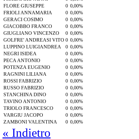
FLORE GIUSEPPE
0
0,00%
FRIOLI ANNAMARIA
0
0,00%
GERACI COSIMO
0
0,00%
GIACOBBO FRANCO
0
0,00%
GIUGLIANO VINCENZO
0
0,00%
GOLFRE' ANDREASI VITO
0
0,00%
LUPPINO LUIGIANDREA
0
0,00%
NEGRI ISIDEA
0
0,00%
PECA ANTONIO
0
0,00%
POTENZA EUGENIO
0
0,00%
RAGNINI LILIANA
0
0,00%
ROSSI FABRIZIO
0
0,00%
RUSSO FABRIZIO
0
0,00%
STANCHINA DINO
0
0,00%
TAVINO ANTONIO
0
0,00%
TRIOLO FRANCESCO
0
0,00%
VARGIU JACOPO
0
0,00%
ZAMBONI VALENTINA
0
0,00%
« Indietro