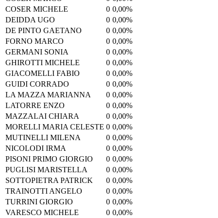
COSER MICHELE
0
0,00%
DEIDDA UGO
0
0,00%
DE PINTO GAETANO
0
0,00%
FORNO MARCO
0
0,00%
GERMANI SONIA
0
0,00%
GHIROTTI MICHELE
0
0,00%
GIACOMELLI FABIO
0
0,00%
GUIDI CORRADO
0
0,00%
LA MAZZA MARIANNA
0
0,00%
LATORRE ENZO
0
0,00%
MAZZALAI CHIARA
0
0,00%
MORELLI MARIA CELESTE
0
0,00%
MUTINELLI MILENA
0
0,00%
NICOLODI IRMA
0
0,00%
PISONI PRIMO GIORGIO
0
0,00%
PUGLISI MARISTELLA
0
0,00%
SOTTOPIETRA PATRICK
0
0,00%
TRAINOTTI ANGELO
0
0,00%
TURRINI GIORGIO
0
0,00%
VARESCO MICHELE
0
0,00%