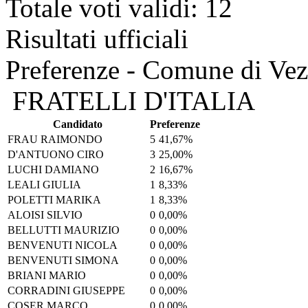
Totale voti validi: 12
Risultati ufficiali
Preferenze - Comune di Ve
FRATELLI D'ITALIA
Candidato
Preferenze
FRAU RAIMONDO
5
41,67%
D'ANTUONO CIRO
3
25,00%
LUCHI DAMIANO
2
16,67%
LEALI GIULIA
1
8,33%
POLETTI MARIKA
1
8,33%
ALOISI SILVIO
0
0,00%
BELLUTTI MAURIZIO
0
0,00%
BENVENUTI NICOLA
0
0,00%
BENVENUTI SIMONA
0
0,00%
BRIANI MARIO
0
0,00%
CORRADINI GIUSEPPE
0
0,00%
COSER MARCO
0
0,00%