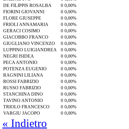
DE FILIPPIS ROSALBA
0
0,00%
FIORINI GIOVANNI
0
0,00%
FLORE GIUSEPPE
0
0,00%
FRIOLI ANNAMARIA
0
0,00%
GERACI COSIMO
0
0,00%
GIACOBBO FRANCO
0
0,00%
GIUGLIANO VINCENZO
0
0,00%
LUPPINO LUIGIANDREA
0
0,00%
NEGRI ISIDEA
0
0,00%
PECA ANTONIO
0
0,00%
POTENZA EUGENIO
0
0,00%
RAGNINI LILIANA
0
0,00%
ROSSI FABRIZIO
0
0,00%
RUSSO FABRIZIO
0
0,00%
STANCHINA DINO
0
0,00%
TAVINO ANTONIO
0
0,00%
TRIOLO FRANCESCO
0
0,00%
VARGIU JACOPO
0
0,00%
« Indietro