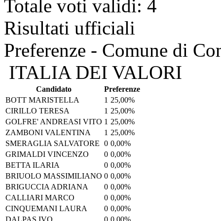
Totale voti validi: 4
Risultati ufficiali
Preferenze - Comune di C
ITALIA DEI VALORI
Candidato
Preferenze
BOTT MARISTELLA
1
25,00%
CIRILLO TERESA
1
25,00%
GOLFRE' ANDREASI VITO
1
25,00%
ZAMBONI VALENTINA
1
25,00%
SMERAGLIA SALVATORE
0
0,00%
GRIMALDI VINCENZO
0
0,00%
BETTA ILARIA
0
0,00%
BRIUOLO MASSIMILIANO
0
0,00%
BRIGUCCIA ADRIANA
0
0,00%
CALLIARI MARCO
0
0,00%
CINQUEMANI LAURA
0
0,00%
DALPAS IVO
0
0,00%