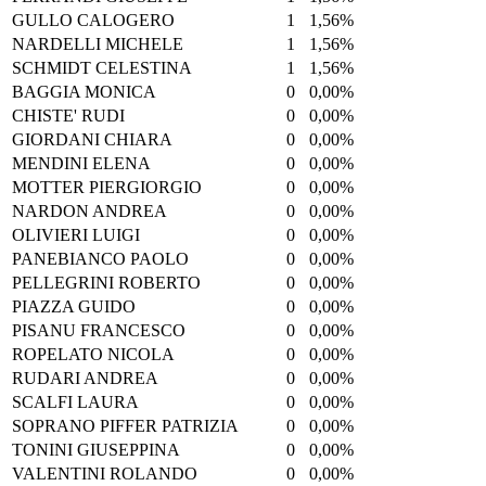
GULLO CALOGERO
1
1,56%
NARDELLI MICHELE
1
1,56%
SCHMIDT CELESTINA
1
1,56%
BAGGIA MONICA
0
0,00%
CHISTE' RUDI
0
0,00%
GIORDANI CHIARA
0
0,00%
MENDINI ELENA
0
0,00%
MOTTER PIERGIORGIO
0
0,00%
NARDON ANDREA
0
0,00%
OLIVIERI LUIGI
0
0,00%
PANEBIANCO PAOLO
0
0,00%
PELLEGRINI ROBERTO
0
0,00%
PIAZZA GUIDO
0
0,00%
PISANU FRANCESCO
0
0,00%
ROPELATO NICOLA
0
0,00%
RUDARI ANDREA
0
0,00%
SCALFI LAURA
0
0,00%
SOPRANO PIFFER PATRIZIA
0
0,00%
TONINI GIUSEPPINA
0
0,00%
VALENTINI ROLANDO
0
0,00%