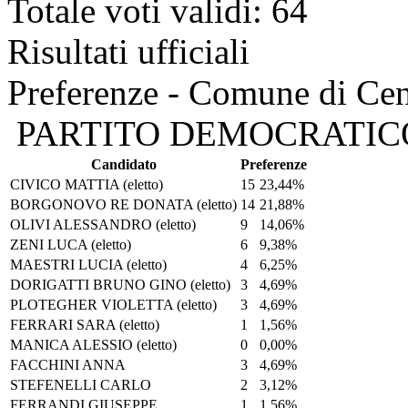
Totale voti validi: 64
Risultati ufficiali
Preferenze - Comune di Cen
PARTITO DEMOCRATIC
Candidato
Preferenze
CIVICO MATTIA
(eletto)
15
23,44%
BORGONOVO RE DONATA
(eletto)
14
21,88%
OLIVI ALESSANDRO
(eletto)
9
14,06%
ZENI LUCA
(eletto)
6
9,38%
MAESTRI LUCIA
(eletto)
4
6,25%
DORIGATTI BRUNO GINO
(eletto)
3
4,69%
PLOTEGHER VIOLETTA
(eletto)
3
4,69%
FERRARI SARA
(eletto)
1
1,56%
MANICA ALESSIO
(eletto)
0
0,00%
FACCHINI ANNA
3
4,69%
STEFENELLI CARLO
2
3,12%
FERRANDI GIUSEPPE
1
1,56%