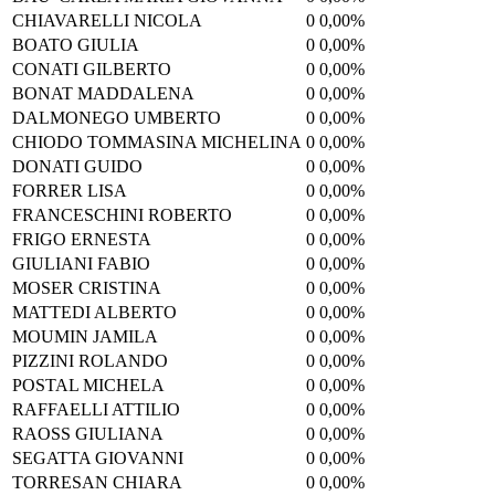
CHIAVARELLI NICOLA
0
0,00%
BOATO GIULIA
0
0,00%
CONATI GILBERTO
0
0,00%
BONAT MADDALENA
0
0,00%
DALMONEGO UMBERTO
0
0,00%
CHIODO TOMMASINA MICHELINA
0
0,00%
DONATI GUIDO
0
0,00%
FORRER LISA
0
0,00%
FRANCESCHINI ROBERTO
0
0,00%
FRIGO ERNESTA
0
0,00%
GIULIANI FABIO
0
0,00%
MOSER CRISTINA
0
0,00%
MATTEDI ALBERTO
0
0,00%
MOUMIN JAMILA
0
0,00%
PIZZINI ROLANDO
0
0,00%
POSTAL MICHELA
0
0,00%
RAFFAELLI ATTILIO
0
0,00%
RAOSS GIULIANA
0
0,00%
SEGATTA GIOVANNI
0
0,00%
TORRESAN CHIARA
0
0,00%