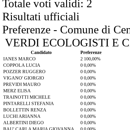
Totale voti validi: 2
Risultati ufficiali
Preferenze - Comune di Cen
VERDI ECOLOGISTI E CI
Candidato
Preferenze
IANES MARCO
2
100,00%
COPPOLA LUCIA
0
0,00%
POZZER RUGGERO
0
0,00%
VIGANO' GIORGIO
0
0,00%
PREVIDI MAURO
0
0,00%
MERZ ELISA
0
0,00%
TRAINOTTI MICHELE
0
0,00%
PINTARELLI STEFANIA
0
0,00%
BOLLETTIN RENZA
0
0,00%
LUCHI ARIANNA
0
0,00%
ALBERTINI DIEGO
0
0,00%
BAU' CARLA MARIA GIOVANNA
0
0,00%