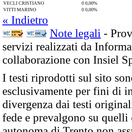
VECLI CRISTIANO
0
0,00%
VITTI MARINO
0
0,00%
« Indietro
Note legali
- Prov
servizi realizzati da Inform
collaborazione con Insiel 
I testi riprodotti sul sito so
esclusivamente per fini di i
divergenza dai testi origina
fede e prevalgono su quelli 
autonoma di Trento non ass